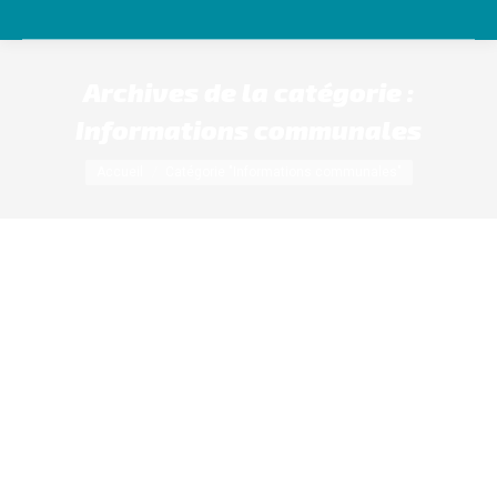
Archives de la catégorie :
Informations communales
Vous êtes ici :
Accueil
Catégorie "Informations communales"
Vide greniers à Luceau
Informations communales
Par
accueil
31/03/2026
Menus cantine
Informations communales
Par
accueil
31/03/2026