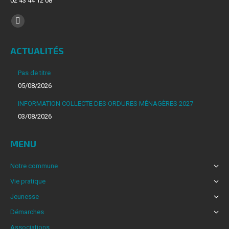
02 43 44 12 08
Trouvez nous sur :
La
page
ACTUALITÉS
Facebook
s'ouvre
Pas de titre
dans
05/08/2026
une
INFORMATION COLLECTE DES ORDURES MÉNAGÈRES 2027
nouvelle
03/08/2026
fenêtre
MENU
Notre commune
Vie pratique
Jeunesse
Démarches
Associations