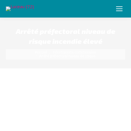
Arrêté préfectoral niveau de
risque incendie élevé
Vous êtes ici :
Accueil
Informations communales
Arrêté préfectoral niveau de risque…