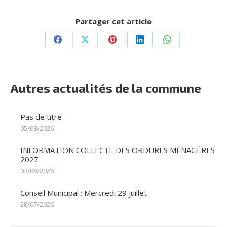
Partager cet article
Partager
Partager
Partager
Partager
Partager
sur
sur
sur
sur
sur
Facebook
X
Pinterest
LinkedIn
WhatsApp
Autres actualités de la commune
Pas de titre
05/08/2026
INFORMATION COLLECTE DES ORDURES MÉNAGÈRES
2027
03/08/2026
Conseil Municipal : Mercredi 29 juillet
28/07/2026