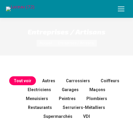
Entreprises / Artisans
Vous êtes ici :
Accueil
Entreprises / Artisans
Tout voir
Autres
Carrossiers
Coiffeurs
Electriciens
Garages
Maçons
Menuisiers
Peintres
Plombiers
Restaurants
Serruriers-Métalliers
Supermarchés
VDI