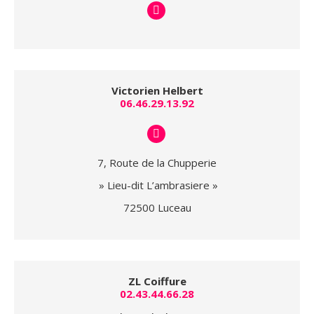
E-
mail
Victorien Helbert
06.46.29.13.92
E-
mail
7, Route de la Chupperie
» Lieu-dit L’ambrasiere »
72500 Luceau
ZL Coiffure
02.43.44.66.28