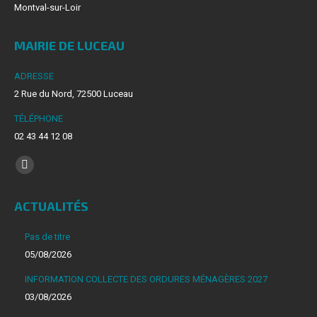
Montval-sur-Loir
MAIRIE DE LUCEAU
ADRESSE
2 Rue du Nord, 72500 Luceau
TÉLÉPHONE
02 43 44 12 08
Trouvez nous sur :
La
page
ACTUALITÉS
Facebook
s'ouvre
Pas de titre
dans
05/08/2026
une
INFORMATION COLLECTE DES ORDURES MÉNAGÈRES 2027
nouvelle
03/08/2026
fenêtre