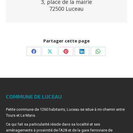
3, place de la mairie
72500 Luceau
Partager cette page
Partager
Partager
Partager
Partager
Partager
sur
sur
sur
sur
sur
Facebook
X
Pinterest
LinkedIn
WhatsApp
COMMUNE DE LUCEAU
Petite commune de 1260 habitants, Luceau se situe à mi-chemin entre
Tours et Le Mans.
Ce qui fait sa particularité réside dans sa localité et ses
aménagements à proximité de l’A28 et de la gare ferroviaire de