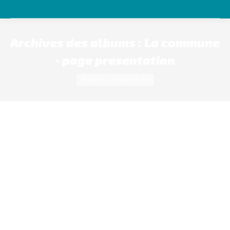
Archives des albums :
La commune
- page presentation
Vous êtes ici :
Accueil
Album photo