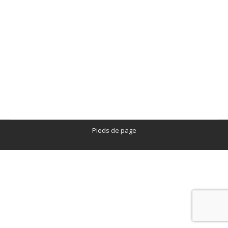
La commune – page presentation
La commune - page presentation
Par
edog
30/01/2023
Laisser un commentaire
Pieds de page