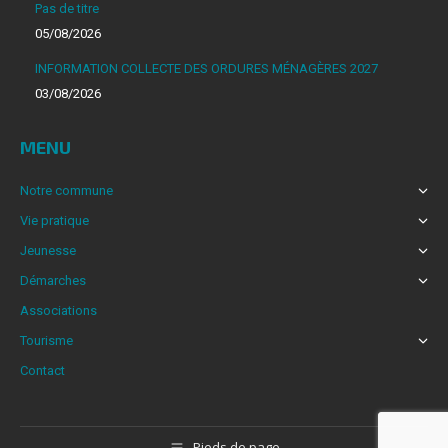
Pas de titre
dans
05/08/2026
une
INFORMATION COLLECTE DES ORDURES MÉNAGÈRES 2027
nouvelle
03/08/2026
fenêtre
MENU
Notre commune
Vie pratique
Jeunesse
Démarches
Associations
Tourisme
Contact
Pieds de page