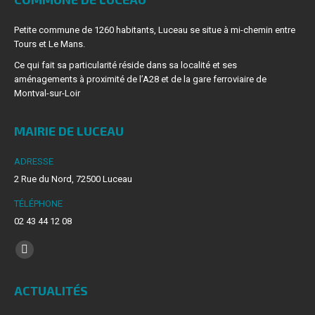
Petite commune de 1260 habitants, Luceau se situe à mi-chemin entre
Tours et Le Mans.
Ce qui fait sa particularité réside dans sa localité et ses
aménagements à proximité de l’A28 et de la gare ferroviaire de
Montval-sur-Loir
MAIRIE DE LUCEAU
ADRESSE
2 Rue du Nord, 72500 Luceau
TÉLÉPHONE
02 43 44 12 08
Trouvez nous sur :
La
page
ACTUALITÉS
Facebook
s'ouvre