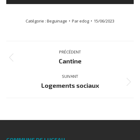
Catégorie :
Beguinage
Par
edog
15/06/2023
Navigation
PRÉCÉDENT
album
Album
Cantine
précédent
:
SUIVANT
Album
Logements sociaux
suivant
:
COMMUNE DE LUCEAU