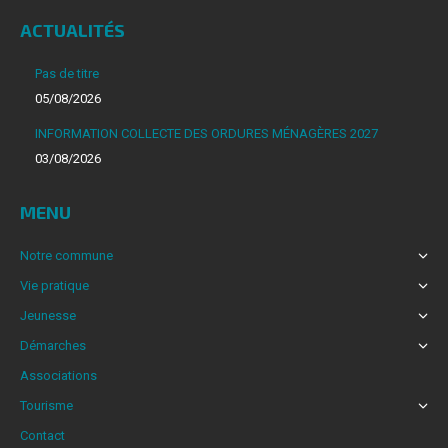
page
ACTUALITÉS
Facebook
s'ouvre
Pas de titre
dans
05/08/2026
une
INFORMATION COLLECTE DES ORDURES MÉNAGÈRES 2027
nouvelle
03/08/2026
fenêtre
MENU
Notre commune
Vie pratique
Jeunesse
Démarches
Associations
Tourisme
Contact