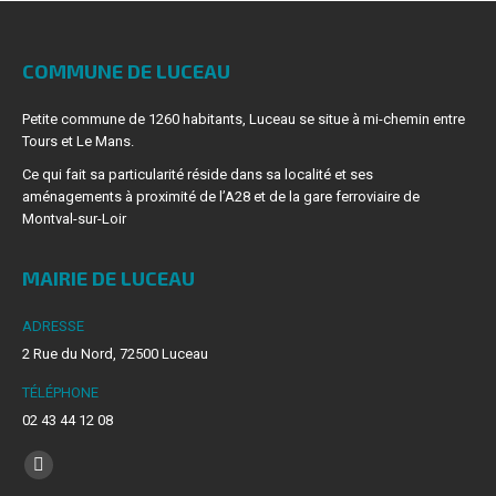
COMMUNE DE LUCEAU
Petite commune de 1260 habitants, Luceau se situe à mi-chemin entre
Tours et Le Mans.
Ce qui fait sa particularité réside dans sa localité et ses
aménagements à proximité de l’A28 et de la gare ferroviaire de
Montval-sur-Loir
MAIRIE DE LUCEAU
ADRESSE
2 Rue du Nord, 72500 Luceau
TÉLÉPHONE
02 43 44 12 08
Trouvez nous sur :
La