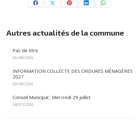
Partager
Partager
Partager
Partager
Partager
sur
sur
sur
sur
sur
Facebook
X
Pinterest
LinkedIn
WhatsApp
Autres actualités de la commune
Pas de titre
05/08/2026
INFORMATION COLLECTE DES ORDURES MÉNAGÈRES
2027
03/08/2026
Conseil Municipal : Mercredi 29 juillet
28/07/2026