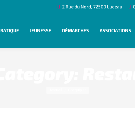
2 Rue du Nord, 72500 Luceau
0
PRATIQUE
JEUNESSE
DÉMARCHES
ASSOCIATIONS
Category:
Resta
Vous êtes ici :
Accueil
Coéquipier