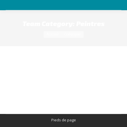
Team Category:
Peintres
Vous êtes ici :
Accueil
Coéquipier
Renou-David
02.43.44.69.69
23, Av du Mans 72500 Luceau
Pieds de page