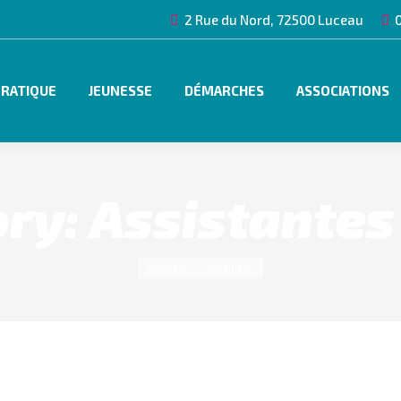
2 Rue du Nord, 72500 Luceau
0
PRATIQUE
JEUNESSE
DÉMARCHES
ASSOCIATIONS
ory:
Assistantes
Vous êtes ici :
Accueil
Coéquipier