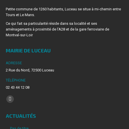
Petite commune de 1260 habitants, Luceau se situe à mi-chemin entre
Tours et Le Mans.
Ce qui fait sa particularité réside dans sa localité et ses
aménagements à proximité de l’A28 et de la gare ferroviaire de
Montval-sur-Loir
MAIRIE DE LUCEAU
ADRESSE
2 Rue du Nord, 72500 Luceau
TÉLÉPHONE
02 43 44 12 08
Trouvez nous sur :
La
page
ACTUALITÉS
Facebook
s'ouvre
Pas de titre