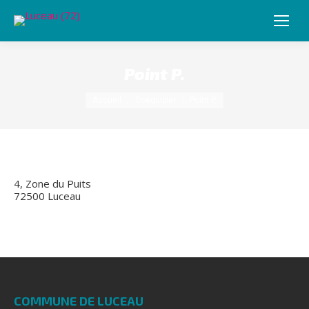
Point P.
Vous êtes ici :
Accueil
Coéquipier
Point P.
4, Zone du Puits
72500 Luceau
COMMUNE DE LUCEAU