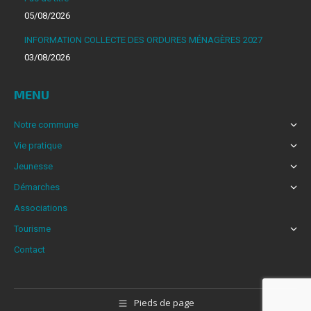
dans
05/08/2026
une
INFORMATION COLLECTE DES ORDURES MÉNAGÈRES 2027
nouvelle
03/08/2026
fenêtre
MENU
Notre commune
Vie pratique
Jeunesse
Démarches
Associations
Tourisme
Contact
Pieds de page