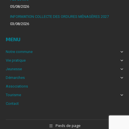
dans
05/08/2026
une
INFORMATION COLLECTE DES ORDURES MÉNAGÈRES 2027
nouvelle
03/08/2026
fenêtre
MENU
Notre commune
Vie pratique
Jeunesse
Démarches
Associations
Tourisme
Contact
Pieds de page