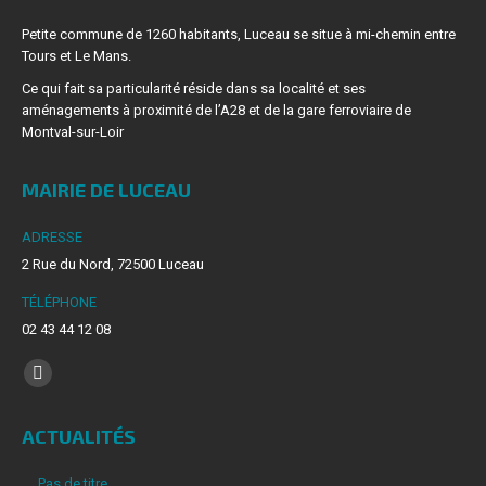
Petite commune de 1260 habitants, Luceau se situe à mi-chemin entre
Tours et Le Mans.
Ce qui fait sa particularité réside dans sa localité et ses
aménagements à proximité de l’A28 et de la gare ferroviaire de
Montval-sur-Loir
MAIRIE DE LUCEAU
ADRESSE
2 Rue du Nord, 72500 Luceau
TÉLÉPHONE
02 43 44 12 08
Trouvez nous sur :
La
page
ACTUALITÉS
Facebook
s'ouvre
Pas de titre