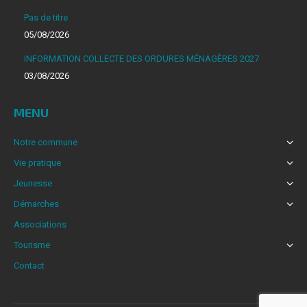
s'ouvre
Pas de titre
dans
05/08/2026
une
INFORMATION COLLECTE DES ORDURES MÉNAGÈRES 2027
nouvelle
03/08/2026
fenêtre
MENU
Notre commune
Vie pratique
Jeunesse
Démarches
Associations
Tourisme
Contact