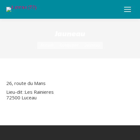
Jauneau
Vous êtes ici :
Accueil
Coéquipier
Jauneau
26, route du Mans
Lieu-dit :Les Rainieres
72500 Luceau