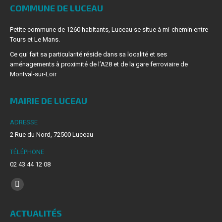
COMMUNE DE LUCEAU
Petite commune de 1260 habitants, Luceau se situe à mi-chemin entre
Tours et Le Mans.
Ce qui fait sa particularité réside dans sa localité et ses
aménagements à proximité de l’A28 et de la gare ferroviaire de
Montval-sur-Loir
MAIRIE DE LUCEAU
ADRESSE
2 Rue du Nord, 72500 Luceau
TÉLÉPHONE
02 43 44 12 08
Trouvez nous sur :
La
page
ACTUALITÉS
Facebook