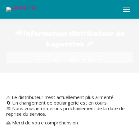
📢 Information distributeur de
baguettes 🥖
Vous êtes ici :
Accueil
Informations communales
📢 Information distributeur de baguettes…
⚠️ Le distributeur n’est actuellement plus alimenté.
🔄 Un changement de boulangerie est en cours.
📅 Nous vous informerons prochainement de la date de
reprise du service.
🙏 Merci de votre compréhension.