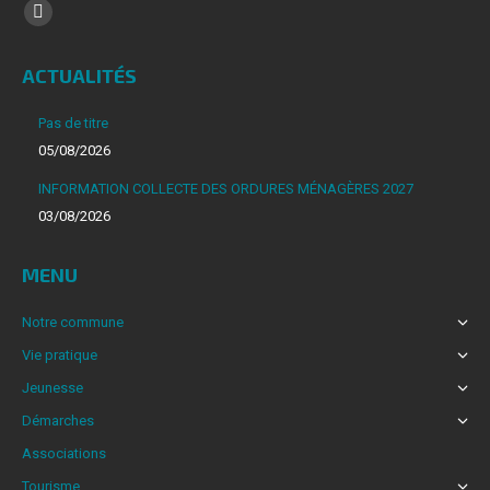
Trouvez nous sur :
La
page
ACTUALITÉS
Facebook
s'ouvre
Pas de titre
dans
05/08/2026
une
INFORMATION COLLECTE DES ORDURES MÉNAGÈRES 2027
nouvelle
03/08/2026
fenêtre
MENU
Notre commune
Vie pratique
Jeunesse
Démarches
Associations
Tourisme