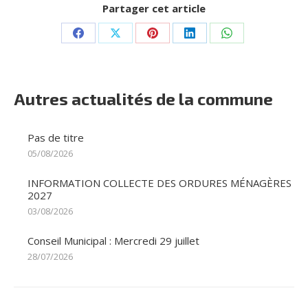
Partager cet article
Partager
Partager
Partager
Partager
Partager
sur
sur
sur
sur
sur
Facebook
X
Pinterest
LinkedIn
WhatsApp
Autres actualités de la commune
Pas de titre
05/08/2026
INFORMATION COLLECTE DES ORDURES MÉNAGÈRES
2027
03/08/2026
Conseil Municipal : Mercredi 29 juillet
28/07/2026